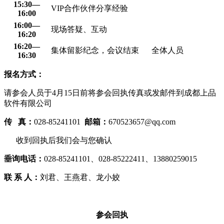
15:30—
VIP合作伙伴分享经验
16:00
16:00—
现场答疑、互动
16:20
16:20—
集体留影纪念，会议结束
全体人员
16:30
报名方式：
请参会人员于4月15日前将参会回执传真或发邮件到成都上品
软件有限公司
传 真：
028-85241101
邮箱：
670523657@qq.com
收到回执后我们会与您确认
垂询电话：
028-85241101、028-85222411、13880259015
联 系 人：
刘君、王燕君、龙小姣
参会回执