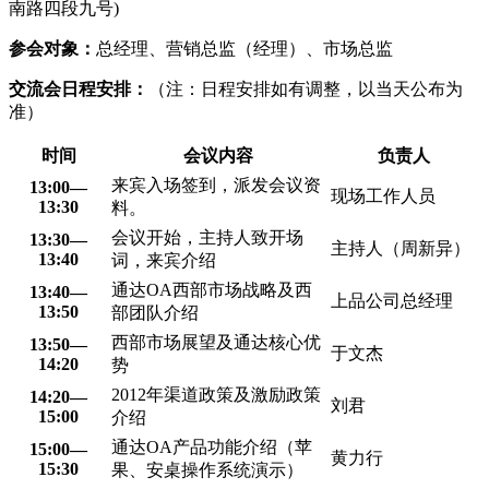
南路四段九号)
参会对象：
总经理、营销总监（经理）、市场总监
交流会日程安排：
（注：日程安排如有调整，以当天公布为
准）
时间
会议内容
负责人
来宾入场签到，派发会议资
13:00—
现场工作人员
13:30
料。
会议开始，主持人致开场
13:30—
主持人（周新异）
13:40
词，来宾介绍
通达OA西部市场战略及西
13:40—
上品公司总经理
13:50
部团队介绍
西部市场展望及通达核心优
13:50—
于文杰
14:20
势
2012年渠道政策及激励政策
14:20—
刘君
15:00
介绍
通达OA产品功能介绍（苹
15:00—
黄力行
15:30
果、安桌操作系统演示）