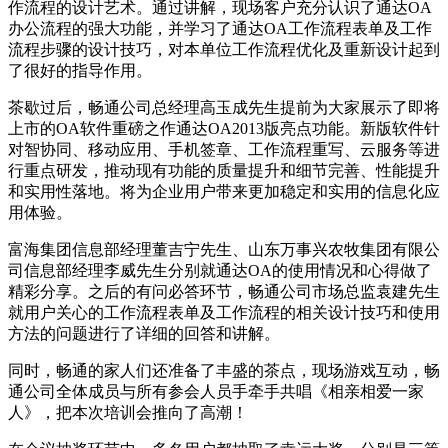
作流程的设计艺术。通过讲解，现场客户充分认识了通达OA
办公流程的强大功能，并学习了通达OA工作流程表单及工作
流程步骤的设计技巧，对本单位工作流程优化及重新设计起到
了很好的指导作用。
茶歇过后，畅通公司总经理高玉成先生提前为大家展示了即将
上市的OA软件重磅之作通达OA2013版亮点功能。新版软件针
对智协同、移动应用、手机签章、工作流程重写、云服务等进
行重点研发，推动现有功能的质量提升和细节完善、性能提升
和实用性落地。将为企业用户带来更加稳定和实用的信息化应
用体验。
富海集团信息部经理董吉宁先生、山东万事兴农牧集团有限公
司信息部经理李威先生分别就通达OA的使用情况和心得做了
精彩分享。之后的有问必答环节，畅通公司市场总监袁建先生
就用户关心的工作流程表单及工作流程的相关设计技巧和使用
方法的问题进行了详细的回答和讲解。
同时，畅通的家人们还准备了丰盛的茶点，现场游戏互动，畅
通公司全体成员与所有参会人员手牵手共唱《相亲相爱一家
人》，把本次培训会推向了高潮！