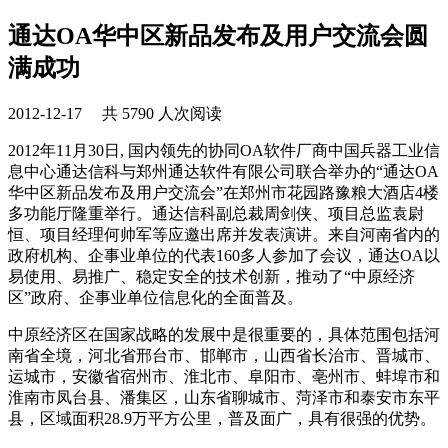
通达OA华中区新品发布及用户交流会圆
满成功
2012-12-17 共 5790 人次阅读
2012年11月30日, 国内领先的协同OA软件厂商中国兵器工业信
息中心通达信科与郑州通达软件有限公司联合举办的“通达OA
华中区新品发布及用户交流会”在郑州市花园路豫粮大酒店4楼
多功能厅隆重举行。通达信科副总裁周剑侠、项目总监袁尉
恒、项目经理何帅军等应邀出席并发表演讲。来自河南省内的
政府机构、企事业单位的代表160多人参加了会议，通达OA以
易使用、易推广、稳定安全的技术创新，推动了“中原经济
区”政府、企事业单位信息化的全面普及。
中原经济区在国家战略的发展中是很重要的，具体范围包括河
南省全境，河北省邢台市、邯郸市，山西省长治市、晋城市、
运城市，安徽省宿州市、淮北市、阜阳市、亳州市、蚌埠市和
淮南市凤台县、潘集区，山东省聊城市、菏泽市和泰安市东平
县，区域面积28.9万平方公里，普及面广，具有很强的优势。