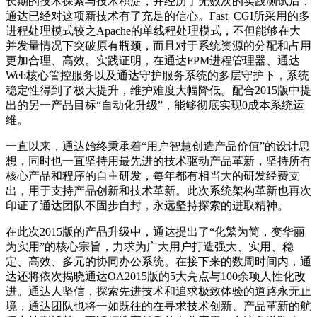
长期的技术探索与技术积淀，并经历了无数次的实践测试后，
通达已经对这项新技术有了充足的信心。Fast_CGI所采用的多
进程处理模式较之Apache的单线程处理模式，不但能够在大
并发量情况下突破原有瓶颈，而且对于系统资源的分配和占用
更加合理、高效。实践证明，在通达FPM进程管理器、通达
Web核心管控服务以及通达守护服务系统的多层守护下，系统
稳定性得到了极大提升，维护难度大幅降低。配合2015版中提
出的另一产品目标“自动化升级”，能够彻底实现0成本系统运
维。
一直以来，通达始终秉承着“用户智慧创造产品价值”的设计思
想，同时也一直坚持用最先进的技术驱动产品革新，坚持所有
核心产品和程序的自主研发，每年都有相当大的研发经费支
出，用于支持产品创新和技术革新。此次系统架构革新也再次
印证了通达团队不固步自封，永远坚持探索的进取精神。
在此次2015版的产品升级中，通达提出了“化繁为简，变华丽
为实用”的核心宗旨，力求为广大用户打造强大、实用、稳
定、高效、多元的协同办公系统。在接下来的数周时间内，通
达还将依次揭晓通达OA2015版的5大亮点与100余项人性化改
进。通达人坚信，探索先进技术和追求极致体验的道路永无止
境，通达团队也将一如既往的在寻求技术创新、产品革新的航