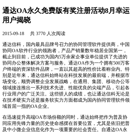
通达OA永久免费版有奖注册活动8月幸运
用户揭晓
2015-09-18 共 3770 人次阅读
通达信科，国内最具品牌号召力的协同管理软件提供商，中国
协同OA软件行业的领跑者，产品产销量数年稳居全国第一，
截止到目前，已成功为国内5万余家企事业单位提供了先进的
协同办公整体解决方案与服务。通达OA作为一个拥有500万客
户终端的资深软件品牌，一直以其超高的性价比着称业内。特
别是近年来，通达信科始终站在科技发展的最前端，并根据市
场变化，顺势调整企业发展战略，在通用、集团、移动办公等
领域接连推出一系列技术先进、性能优良的尖端产品，引起各
行业用户的广泛关注。这些骄人的成绩，也让通达信科无论是
在技术硬实力还是服务软实力方面都成为国内协同管理软件领
域首屈一指的OA企业。
在迅速提升高端OA市场份额的同时，通达始终把作为普及协
同应用先锋力量的历史使命感摆在首要位置，尤其是依旧把普
及中小微企业信息化作为一项重要的社会责任。自通达OA永