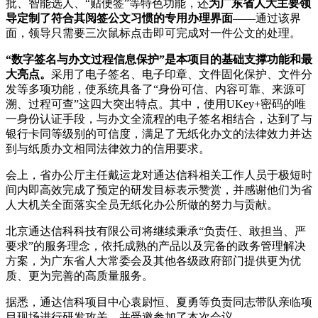
批、智能选人、“贴便签”等特色功能，还
为广东省人大主要领
导定制了符合其阅签公文习惯的专用办理界面
——通过该界
面，领导只需要三次鼠标点击即可完成对一件公文的处理。
“数字签名与办文过程信息保护”是本项目的基础支撑功能和最
大亮点。
采用了电子签名、电子印章、文件固化保护、文件分
发等多项功能，使系统具备了“身份可信、内容可靠、来源可
溯、过程可查”这四大突出特点。其中，使用UKey+密码的唯
一身份认证手段，与办文全流程的电子签名相结合，达到了与
银行卡同等级别的可信度，满足了无纸化办文的法律效力并达
到与纸质办文相同法律效力的信用要求。
会上，省办公厅主任戴运龙对通达信科相关工作人员于极短时
间内即高效完成了预定的研发目标表示赞赏，并感谢他们为省
人大机关全面落实全员无纸化办公所做的努力与贡献。
北京通达信科科技有限公司将继续秉承“负责任、敢担当、严
要求”的服务理念，依托成熟的产品以及完备的政务管理解决
方案，为广东省人大常委会及其他各级政府部门提供更为优
质、更为完善的高质量服务。
据悉，通达信科项目中心袁尉恒、夏勇等负责同志带队亲临项
目现场进行研发攻关，并受邀参加了本次会议。