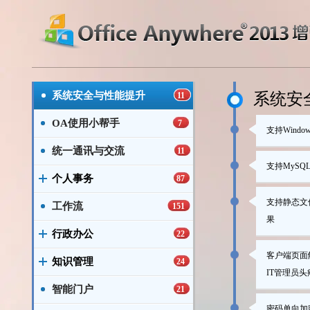
系统安全与性能提升
系统安
11
OA使用小帮手
7
支持Win
统一通讯与交流
11
支持MyS
个人事务
87
支持静态文
工作流
151
果
行政办公
22
客户端页面
知识管理
24
IT管理员
智能门户
21
密码单向加