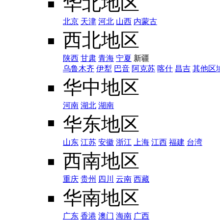
华北地区
北京
天津
河北
山西
内蒙古
西北地区
陕西
甘肃
青海
宁夏
新疆
乌鲁木齐
伊犁
巴音
阿克苏
喀什
昌吉
其他区
华中地区
河南
湖北
湖南
华东地区
山东
江苏
安徽
浙江
上海
江西
福建
台湾
西南地区
重庆
贵州
四川
云南
西藏
华南地区
广东
香港
澳门
海南
广西