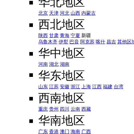
华北地区
北京
天津
河北
山西
内蒙古
西北地区
陕西
甘肃
青海
宁夏
新疆
乌鲁木齐
伊犁
巴音
阿克苏
喀什
昌吉
其他区
华中地区
河南
湖北
湖南
华东地区
山东
江苏
安徽
浙江
上海
江西
福建
台湾
西南地区
重庆
贵州
四川
云南
西藏
华南地区
广东
香港
澳门
海南
广西