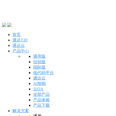
首页
通达T20
通达云
产品中心
通用版
信创版
国际版
低代码平台
通达云
AI智能
云OA
全部产品
产品体验
产品下载
解决方案