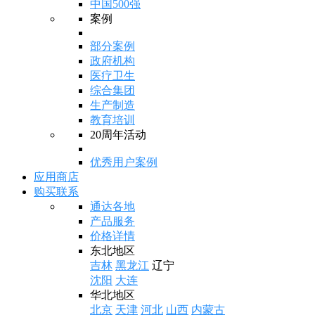
中国500强
案例
部分案例
政府机构
医疗卫生
综合集团
生产制造
教育培训
20周年活动
优秀用户案例
应用商店
购买联系
通达各地
产品服务
价格详情
东北地区
吉林
黑龙江
辽宁
沈阳
大连
华北地区
北京
天津
河北
山西
内蒙古