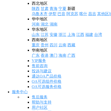
西北地区
陕西
甘肃
青海
宁夏
新疆
乌鲁木齐
伊犁
巴音
阿克苏
喀什
昌吉
其他区
华中地区
河南
湖北
湖南
华东地区
山东
江苏
安徽
浙江
上海
江西
福建
台湾
西南地区
重庆
贵州
四川
云南
西藏
华南地区
广东
香港
澳门
海南
广西
VIP服务
售前咨询
投诉与建议
通达OA产品价格
OA可选组件价格
OA可选服务价格
服务中心
售后服务
帮助与支持
用户社区