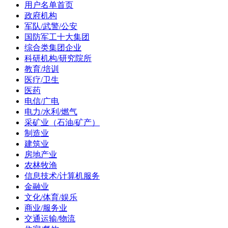
用户名单首页
政府机构
军队/武警/公安
国防军工十大集团
综合类集团企业
科研机构/研究院所
教育/培训
医疗/卫生
医药
电信/广电
电力/水利/燃气
采矿业（石油/矿产）
制造业
建筑业
房地产业
农林牧渔
信息技术/计算机服务
金融业
文化/体育/娱乐
商业/服务业
交通运输/物流