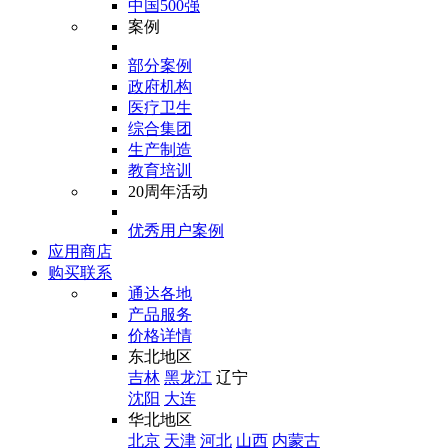
中国500强
案例
部分案例
政府机构
医疗卫生
综合集团
生产制造
教育培训
20周年活动
优秀用户案例
应用商店
购买联系
通达各地
产品服务
价格详情
东北地区
吉林
黑龙江
辽宁
沈阳
大连
华北地区
北京
天津
河北
山西
内蒙古