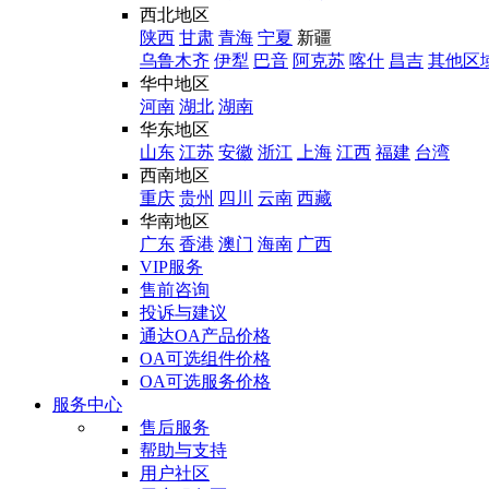
西北地区
陕西
甘肃
青海
宁夏
新疆
乌鲁木齐
伊犁
巴音
阿克苏
喀什
昌吉
其他区
华中地区
河南
湖北
湖南
华东地区
山东
江苏
安徽
浙江
上海
江西
福建
台湾
西南地区
重庆
贵州
四川
云南
西藏
华南地区
广东
香港
澳门
海南
广西
VIP服务
售前咨询
投诉与建议
通达OA产品价格
OA可选组件价格
OA可选服务价格
服务中心
售后服务
帮助与支持
用户社区