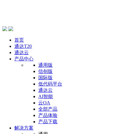
首页
通达T20
通达云
产品中心
通用版
信创版
国际版
低代码平台
通达云
AI智能
云OA
全部产品
产品体验
产品下载
解决方案