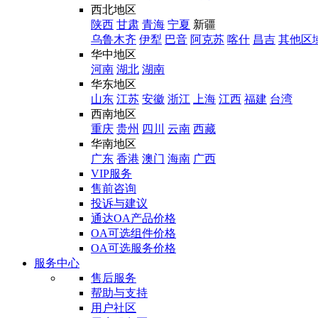
西北地区
陕西
甘肃
青海
宁夏
新疆
乌鲁木齐
伊犁
巴音
阿克苏
喀什
昌吉
其他区
华中地区
河南
湖北
湖南
华东地区
山东
江苏
安徽
浙江
上海
江西
福建
台湾
西南地区
重庆
贵州
四川
云南
西藏
华南地区
广东
香港
澳门
海南
广西
VIP服务
售前咨询
投诉与建议
通达OA产品价格
OA可选组件价格
OA可选服务价格
服务中心
售后服务
帮助与支持
用户社区