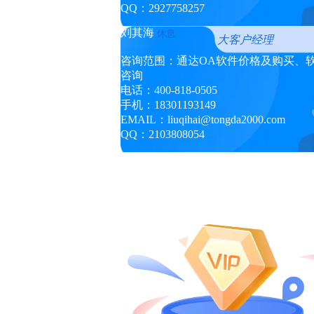
QQ：2927758257
刘其海
休息
大客户经理
咨询范围：通达OA软件价格及购买、
咨询
电话：400-818-0505
手机：18301193149
EMAIL：liuqihai
@
tongda2000.com
QQ：2103808054