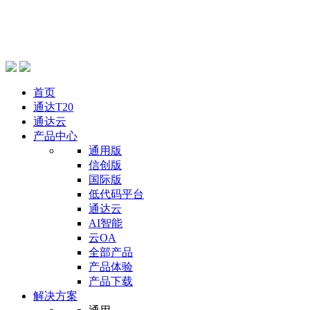
首页
通达T20
通达云
产品中心
通用版
信创版
国际版
低代码平台
通达云
AI智能
云OA
全部产品
产品体验
产品下载
解决方案