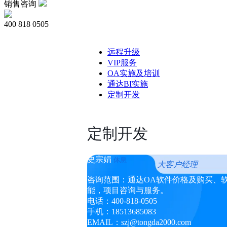
销售咨询
400 818 0505
远程升级
VIP服务
OA实施及培训
通达BI实施
定制开发
定制开发
史宗娟
休息
大客户经理
咨询范围：通达OA软件价格及购买、
能，项目咨询与服务。
电话：400-818-0505
手机：18513685083
EMAIL：szj
@
tongda2000.com