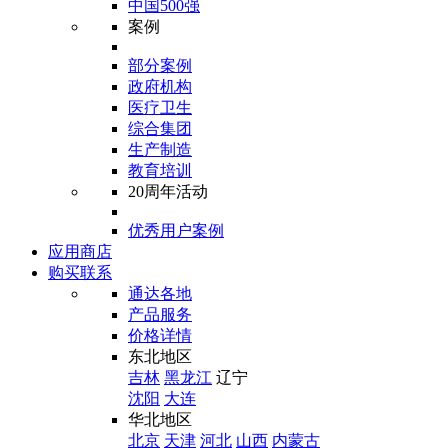
中国500强
案例
部分案例
政府机构
医疗卫生
综合集团
生产制造
教育培训
20周年活动
优秀用户案例
应用商店
购买联系
通达各地
产品服务
价格详情
东北地区
吉林
黑龙江
辽宁
沈阳
大连
华北地区
北京
天津
河北
山西
内蒙古