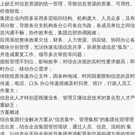
上缺乏对信息资源的统一管理，导致信息资源的质量、可用性、
价值较低；
集团企业内部多采用多层组织结构、机构庞大、人员众多，且布
局分散，导致各分支机构各分公司各自为政，各成员单位之间信
息沟通不畅，协作效率低，集团总部协调困难；
应用系统整体效果欠佳，财务、人力资源、供应链、协同办公各
模块分别管理，无法快速实现信息共享，容易形成信息"孤岛"，
并造成重复工作、领导多次审批等问题；
授权管理不到位，影响效率；对综合决策的实时性要求极高；即
时办公、移动办公需求；
传统纸质传递办公文件，因各种地域、时间因素限制信息的及时
传递，电话、口头 办公传递很难及时归类、统计，行政人员工
作量大；
信息化人才特别是既懂业务、管理又懂信息技术的复合型人才严
重缺乏；
方案概述
综合集团行业解决方案从"信息集中、管理集权"的集团化管理理
念出发，结合企业集团管控现状，通过人员、信息、流程的 集
成、以信息化手段全面提升集团资源配置和交易协调方面的管控